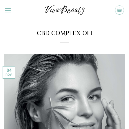
Skip
to
content
CBD COMPLEX ÕLI
04
nov.