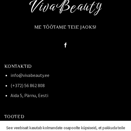
ME TÖÖTAME TEIE JAOKS!
KONTAKTID
info@vivabeauty.ee
(+372) 56 862 808
Aida 5, Pärnu, Eesti
TOOTED
CLEMATHIS
See veebisait kasutab kolmandate osapoolte küpsiseid, et pakkuda teile