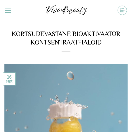
Skip
to
content
KORTSUDEVASTANE BIOAKTIVAATOR
KONTSENTRAATFIALOID
16
sept