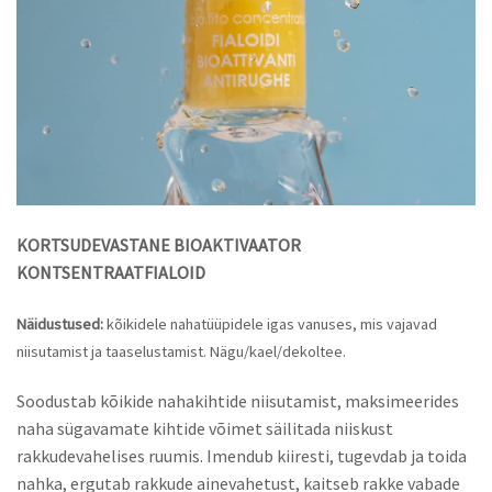
KORTSUDEVASTANE BIOAKTIVAATOR
KONTSENTRAAT
FIALOID
Näidustused:
kõikidele nahatüüpidele igas vanuses, mis vajavad
niisutamist ja taaselustamist. Nägu/kael/dekoltee.
Soodustab kõikide nahakihtide niisutamist, maksimeerides
naha sügavamate kihtide võimet säilitada niiskust
rakkudevahelises ruumis. Imendub kiiresti, tugevdab ja toida
nahka, ergutab rakkude ainevahetust, kaitseb rakke vabade