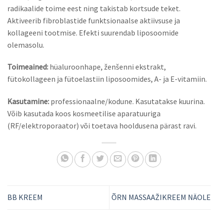
radikaalide toime eest ning takistab kortsude teket.
Aktiveerib fibroblastide funktsionaalse aktiivsuse ja
kollageeni tootmise. Efekti suurendab liposoomide
olemasolu.
Toimeained:
hüaluroonhape, ženšenni ekstrakt,
fütokollageen ja fütoelastiin liposoomides, A- ja E-vitamiin.
Kasut
amine
:
professionaalne/kodune. Kasutatakse kuurina.
Võib kasutada koos kosmeetilise aparatuuriga
(RF/elektroporaator) või toetava hooldusena pärast ravi.
BB KREEM
ÕRN MASSAAŽIKREEM NÄOLE