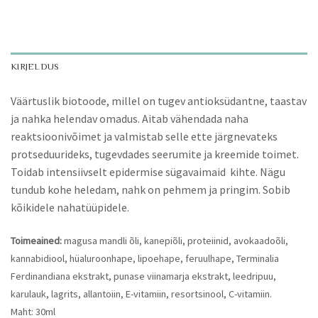
KIRJELDUS
Väärtuslik biotoode, millel on tugev antioksüdantne, taastav
ja nahka helendav omadus. Aitab vähendada naha
reaktsioonivõimet ja valmistab selle ette järgnevateks
protseduurideks, tugevdades seerumite ja kreemide toimet.
Toidab intensiivselt epidermise sügavaimaid kihte. Nägu
tundub kohe heledam, nahk on pehmem ja pringim. Sobib
kõikidele nahatüüpidele.
Toimeained:
magusa mandli õli, kanepiõli, proteiinid, avokaadoõli,
kannabidiool, hüaluroonhape, lipoehape, feruulhape, Terminalia
Ferdinandiana ekstrakt, punase viinamarja ekstrakt, leedripuu,
karulauk, lagrits, allantoiin, E-vitamiin, resortsinool, C-vitamiin.
Maht: 30ml