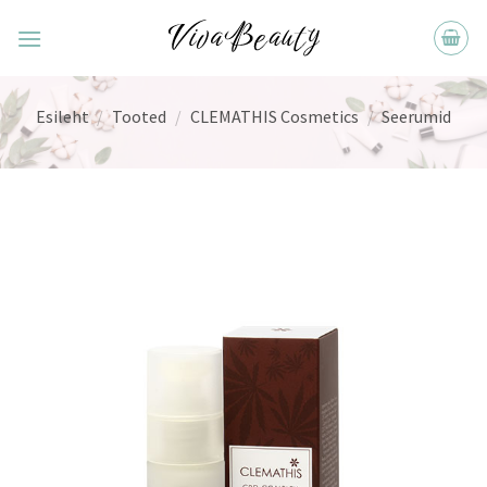
Skip
to
content
Esileht
/
Tooted
/
CLEMATHIS Cosmetics
/
Seerumid