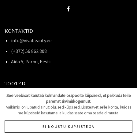
KONTAKTID
info@vivabeauty.ee
(+372) 56 862 808
Aida 5, Pärnu, Eesti
TOOTED
CLEMATHIS
See veebisait kasutab kolmandate osapoolte küpsiseid, et pakkuda teile
paremat sirvimiskogemust.
VILIGHT BEAUTY
Vaikimisi on lubatud ainult olulised küpsised. Lisateavet selle kohta,
kuidas
me küpsiseid kasutame
ja
kuidas saate oma seadeid muuta
.
SALONGISISUSTUS JA MÖÖBEL
EI NÕUSTU KÜPSISTEGA