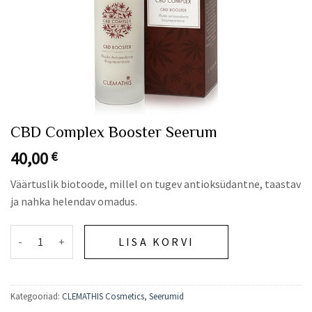
CBD Complex Booster Seerum
40,00
€
Väärtuslik biotoode, millel on tugev antioksüdantne, taastav
ja nahka helendav omadus.
CBD Complex Booster Seerum kogus
LISA KORVI
Kategooriad:
CLEMATHIS Cosmetics
,
Seerumid