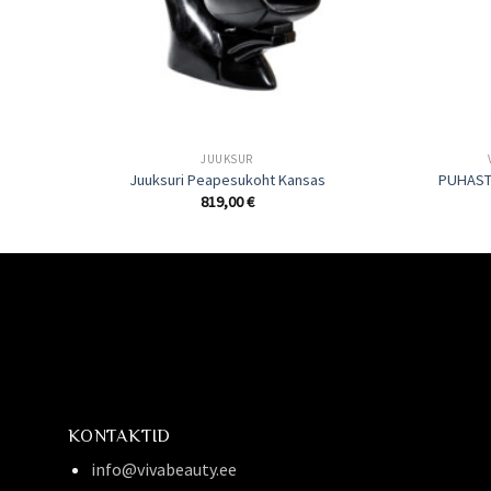
JUUKSUR
Juuksuri Peapesukoht Kansas
PUHAST
819,00
€
KONTAKTID
info@vivabeauty.ee