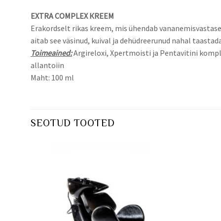
EXTRA COMPLEX КREEM
Erakordselt rikas kreem, mis ühendab vananemisvastasei
aitab see väsinud, kuival ja dehüdreerunud nahal taastad
Toimeained:
Argireloxi, Xpertmoisti ja Pentavitini kom
allantoiin
Maht: 100 ml
SEOTUD TOOTED