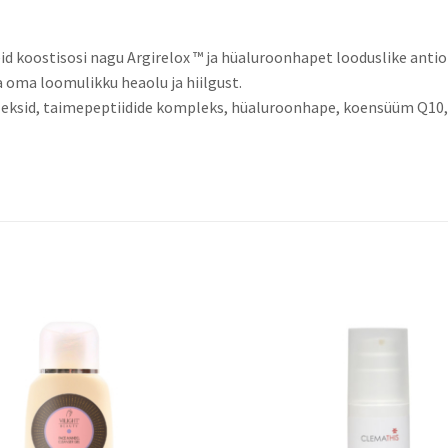
d koostisosi nagu Argirelox ™ ja hüaluroonhapet looduslike antio
a oma loomulikku heaolu ja hiilgust.
pleksid, taimepeptiidide kompleks, hüaluroonhape, koensüüm Q10, 