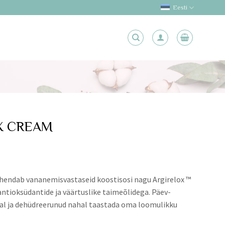
Eesti
X CREAM
ühendab vananemisvastaseid koostisosi nagu Argirelox ™
ntioksüdantide ja väärtuslike taimeõlidega. Päev-
ival ja dehüdreerunud nahal taastada oma loomulikku