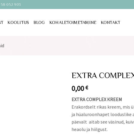
 58 052 903
ST
KOOLITUS
BLOG
KOHALETOIMETAMINE
KONTAKT
id
EXTRA COMPLE
0,00
€
EXTRA COMPLEX КREEM
Erakordselt rikas kreem, mis 
ja hüaluroonhapet looduslike a
päevalt aitab see väsinud, ku
heaolu ja hiilgust.