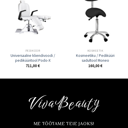
PEDIKÜÜR
KOSMEETIK
Universaalne kliendivoodi /
Kosmeetiku / Pediküüri
pediküüritool Podo-X
sadultool Moneo
711,00
€
160,00
€
ME TÖÖTAME TEIE JAOKS!