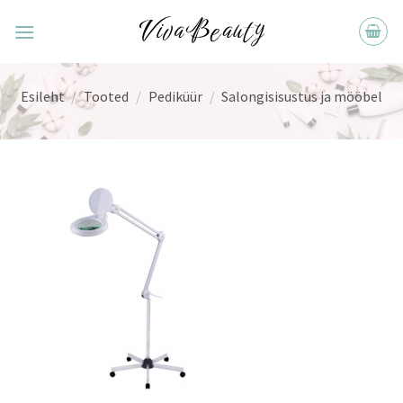
Skip
to
content
Esileht
/
Tooted
/
Pediküür
/
Salongisisustus ja mööbel