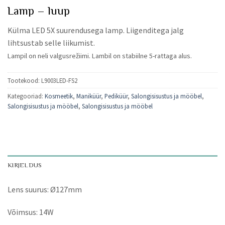
Lamp – luup
Külma LED 5X suurendusega lamp. Liigenditega jalg
lihtsustab selle liikumist.
Lampil on neli valgusrežiimi. Lambil on stabiilne 5-rattaga alus.
Tootekood:
L9003LED-FS2
Kategooriad:
Kosmeetik
,
Maniküür
,
Pediküür
,
Salongisisustus ja mööbel
,
Salongisisustus ja mööbel
,
Salongisisustus ja mööbel
KIRJELDUS
Lens suurus: Ø127mm
Võimsus: 14W