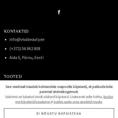
KONTAKTID
info@vivabeauty.ee
(+372) 56 862 808
Aida 5, Pärnu, Eesti
TOOTED
CLEMATHIS
See veebisait kasutab kolmandate osapoolte küpsiseid, et pakkuda teile
paremat sirvimiskogemust.
VILIGHT BEAUTY
Vaikimisi on lubatud ainult olulised küpsised. Lisateavet selle kohta,
kuidas
me küpsiseid kasutame
ja
kuidas saate oma seadeid muuta
.
SALONGISISUSTUS JA MÖÖBEL
EI NÕUSTU KÜPSISTEGA