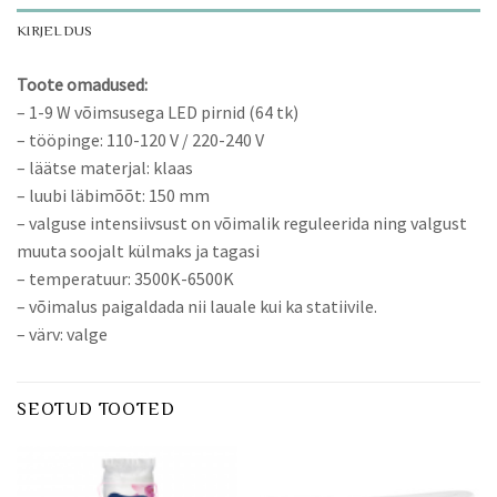
KIRJELDUS
Toote omadused:
– 1-9 W võimsusega LED pirnid (64 tk)
– tööpinge: 110-120 V / 220-240 V
– läätse materjal: klaas
– luubi läbimõõt: 150 mm
– valguse intensiivsust on võimalik reguleerida ning valgust
muuta soojalt külmaks ja tagasi
– temperatuur: 3500K-6500K
– võimalus paigaldada nii lauale kui ka statiivile.
– värv: valge
SEOTUD TOOTED