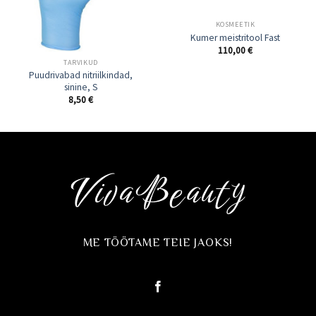
KOSMEETIK
Kumer meistritool Fast
110,00
€
TARVIKUD
Puudrivabad nitriilkindad,
sinine, S
8,50
€
ME TÖÖTAME TEIE JAOKS!