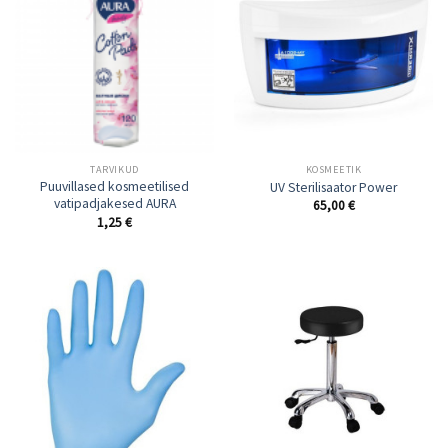
TARVIKUD
KOSMEETIK
Puuvillased kosmeetilised
UV Sterilisaator Power
vatipadjakesed AURA
65,00
€
1,25
€