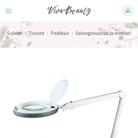
Skip
to
content
Esileht
/
Tooted
/
Pediküür
/
Salongisisustus ja mööbel