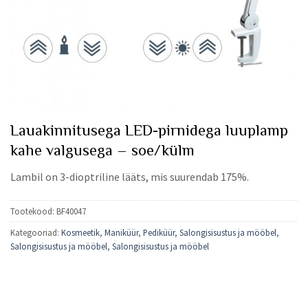
Lauakinnitusega LED-pirnidega luuplamp
kahe valgusega – soe/külm
Lambil on 3-dioptriline lääts, mis suurendab 175%.
Tootekood:
BF40047
Kategooriad:
Kosmeetik
,
Maniküür
,
Pediküür
,
Salongisisustus ja mööbel
,
Salongisisustus ja mööbel
,
Salongisisustus ja mööbel