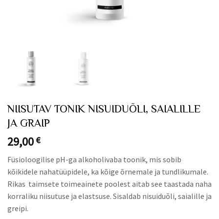
NIISUTAV TONIK NISUIDUÕLI, SAIALILLE
JA GRAIP
29,00
€
Füsioloogilise pH-ga alkoholivaba toonik, mis sobib
kõikidele nahatüüpidele, ka kõige õrnemale ja tundlikumale.
Rikas taimsete toimeainete poolest aitab see taastada naha
korraliku niisutuse ja elastsuse. Sisaldab nisuiduõli, saialille ja
greipi.