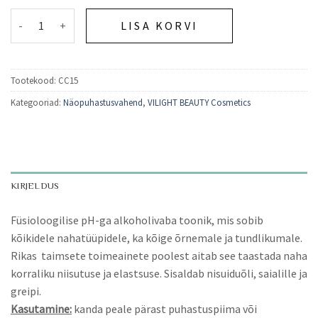
NIISUTAV TONIK NISUIDUÕLI, SAIALILLE JA GRAIP kogus
LISA KORVI
Tootekood:
CC15
Kategooriad:
Näopuhastusvahend
,
VILIGHT BEAUTY Cosmetics
KIRJELDUS
Füsioloogilise pH-ga alkoholivaba toonik, mis sobib
kõikidele nahatüüpidele, ka kõige õrnemale ja tundlikumale.
Rikas taimsete toimeainete poolest aitab see taastada naha
korraliku niisutuse ja elastsuse. Sisaldab nisuiduõli, saialille ja
greipi.
Kasutamine:
kanda peale pärast puhastuspiima või