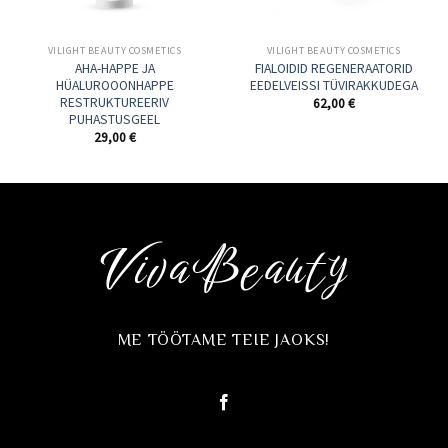
VILIGHT BEAUTY COSMETICS
VILIGHT BEAUTY COSMETICS
AHA-HAPPE JA
FIALOIDID REGENERAATORID
HÜALUROOONHAPPE
EEDELVEISSI TÜVIRAKKUDEGA
RESTRUKTUREERIV
62,00
€
PUHASTUSGEEL
29,00
€
ME TÖÖTAME TEIE JAOKS!