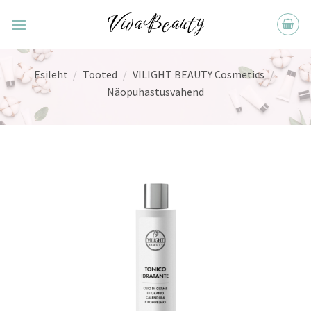
Skip
to
content
Esileht
/
Tooted
/
VILIGHT BEAUTY Cosmetics
/
Näopuhastusvahend